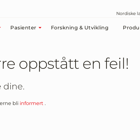
Nordiske l
Pasienter
Forskning & Utvikling
Produ
e oppstått en feil!
 dine.
jerne bli
informert
.