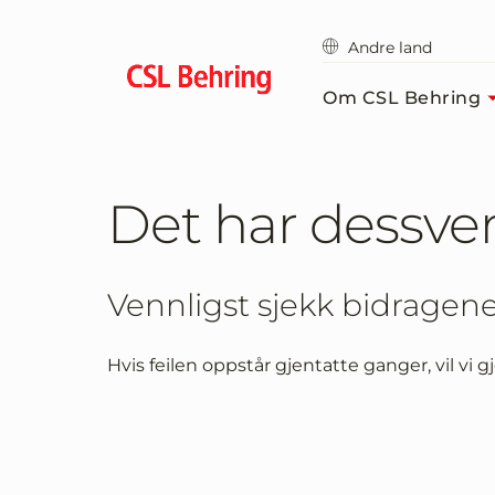
Gå
til
Andre land
hovedinnholdet
Om CSL Behring
Det har dessverr
Vennligst sjekk bidragene
Hvis feilen oppstår gjentatte ganger, vil vi g