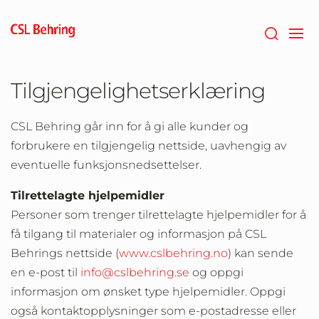
Gå
til
hovedinnholdet
Tilgjengelighetserklæring
CSL Behring går inn for å gi alle kunder og
forbrukere en tilgjengelig nettside, uavhengig av
eventuelle funksjonsnedsettelser.
Tilrettelagte hjelpemidler
Personer som trenger tilrettelagte hjelpemidler for å
få tilgang til materialer og informasjon på CSL
Behrings nettside (
www.cslbehring.no
) kan sende
en e-post til
info@cslbehring.se
og oppgi
informasjon om ønsket type hjelpemidler. Oppgi
også kontaktopplysninger som e-postadresse eller