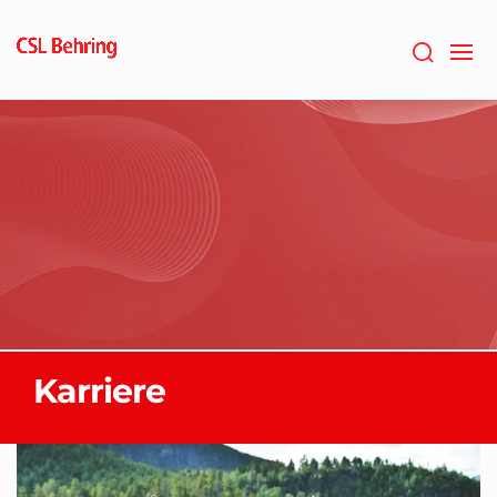
Gå
til
hovedinnholdet
Karriere